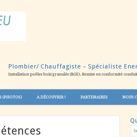
MATTHIEU ARTISAN
Plombier/ Chauffagiste – Spécialiste Ene
Installation poêles bois/granulés (RGE), Remise en conformité condui
S (PHOTOS)
A DÉCOUVRIR !
PARTENAIRES
NOUS 
Qu
pétences