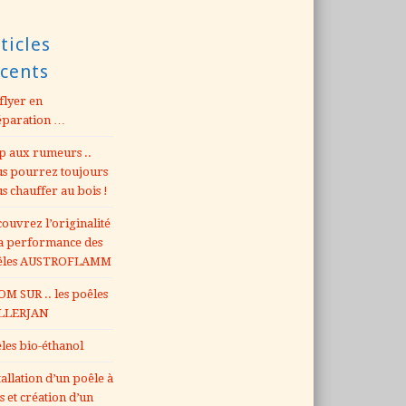
ticles
écents
flyer en
éparation …
p aux rumeurs ..
s pourrez toujours
s chauffer au bois !
ouvrez l’originalité
la performance des
êles AUSTROFLAMM
M SUR .. les poêles
LLERJAN
les bio-éthanol
tallation d’un poêle à
s et création d’un