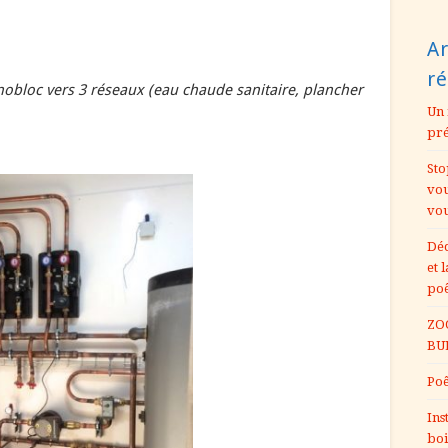
Ar
r
bloc vers 3 réseaux (eau chaude sanitaire, plancher
Un 
pr
Sto
vou
vou
Déc
et 
po
ZOO
BU
Poê
Ins
boi