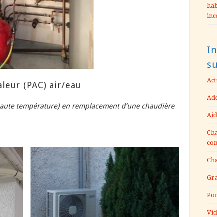
hab
inc
In
s
Act
leur (PAC) air/eau
Ado
haute température) en remplacement d’une chaudière
Aid
Cha
con
Cha
Gra
Pom
Vid