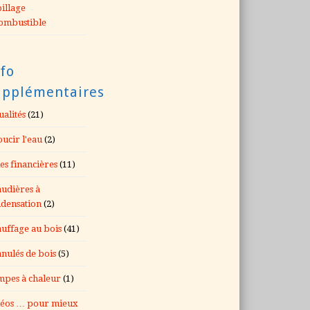
illage
ombustible
fo
upplémentaires
ualités
(21)
ucir l'eau
(2)
es financières
(11)
udières à
densation
(2)
uffage au bois
(41)
nulés de bois
(5)
pes à chaleur
(1)
éos … pour mieux