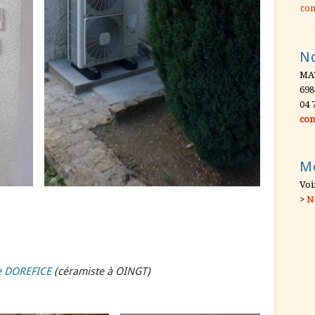
co
N
MA
698
04 
con
M
Voi
>
N
e DOREFICE
(céramiste à OINGT)