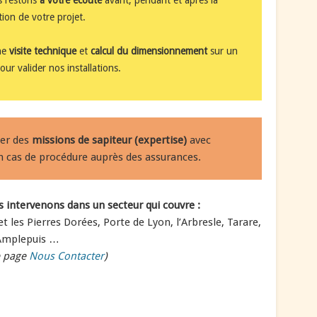
tion de votre projet.
ne
visite technique
et
calcul du dimensionnement
sur un
pour valider nos installations.
er des
missions de sapiteur (expertise)
avec
n cas de procédure auprès des assurances.
 intervenons dans un secteur qui couvre :
et les Pierres Dorées, Porte de Lyon, l’Arbresle, Tarare,
Amplepuis …
e page
Nous Contacter
)