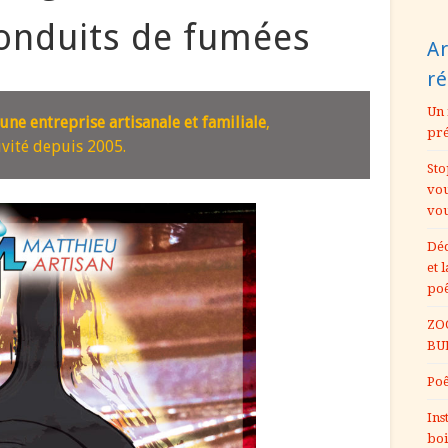
conduits de fumées
Ar
r
Un 
e entreprise artisanale et familiale
,
pr
ivité depuis 2005.
Sto
vou
vou
Déc
et 
po
ZOO
BU
Poê
Ins
boi