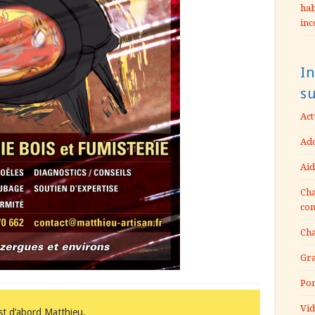
hab
inc
In
s
Act
Ado
Aid
Cha
con
Cha
Gra
Pom
Vid
t d’abord Matthieu.