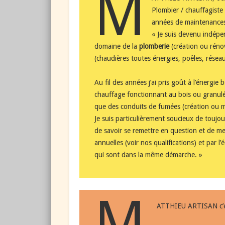
M
Plombier / chauffagiste 
années de maintenances
« Je suis devenu indépe
domaine de la
plomberie
(création ou rén
(chaudières toutes énergies, poêles, réseau
Au fil des années j’ai pris goût à l’énergie 
chauffage fonctionnant au bois ou granulé
que des conduits de fumées (création ou m
Je suis particulièrement soucieux de toujour
de savoir se remettre en question et de met
annuelles (voir
nos qualifications
) et par l
qui sont dans la même démarche. »
M
ATTHIEU ARTISAN c’e