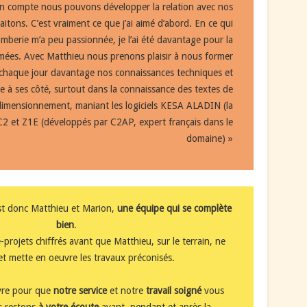
son compte nous pouvons développer la relation avec nos
itons. C’est vraiment ce que j’ai aimé d’abord. En ce qui
lomberie m’a peu passionnée, je l’ai été davantage pour la
mées. Avec Matthieu nous prenons plaisir à nous former
r chaque jour davantage nos connaissances techniques et
te à ses côté, surtout dans la connaissance des textes de
 dimensionnement, maniant les logiciels KESA ALADIN (la
C2 et Z1E (développés par C2AP, expert français dans le
domaine) »
 donc Matthieu et Marion,
une équipe qui se complète
bien
.
-projets chiffrés avant que Matthieu, sur le terrain, ne
 et mette en oeuvre les travaux préconisés.
vre pour que
notre service
et notre
travail soigné
vous
us restons
à votre écoute
avant, pendant et après la