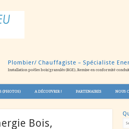
MATTHIEU ARTISAN
Plombier/ Chauffagiste – Spécialiste Ene
Installation poêles bois/granulés (RGE), Remise en conformité condui
S (PHOTOS)
A DÉCOUVRIR !
PARTENAIRES
NOUS 
1
2
3
4
5
6
Un flye
Qu
ergie Bois,