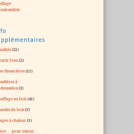
illage
ombustible
fo
upplémentaires
ualités
(21)
ucir l'eau
(2)
es financières
(11)
udières à
densation
(2)
uffage au bois
(41)
nulés de bois
(5)
pes à chaleur
(1)
éos … pour mieux