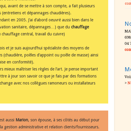
co
qui, avant de se mettre à son compte, a fait plusieurs
 (entretiens et dépannages chaudières).
ndant en 2005. J’ai d’abord oeuvré aussi bien dans le
N
ovation sanitaire, dépannages…) que du
chauffage
MA
 chauffage central, travail du cuivre)
698
04 
bois et je suis aujourd’hui spécialiste des moyens de
con
s (chaudière, poêles d’appoint ou poêle de masse) ainsi
ise en conformité).
M
s mieux maîtriser les règles de l’art. Je pense important
tre à jour son savoir ce que je fais par des formations
Voi
’échange avec nos collègues ramoneurs ou installateurs
>
N
st aussi
Marion
, son épouse, à ses côtés au début pour
la gestion administrative et relation clients/fournisseurs.