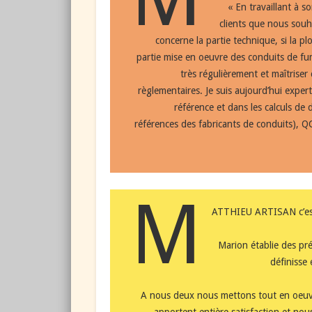
« En travaillant à 
clients que nous souha
concerne la partie technique, si la p
partie mise en oeuvre des conduits de fu
très régulièrement et maîtrise
règlementaires. Je suis aujourd’hui exper
référence et dans les calculs de
références des fabricants de conduits), Q
M
ATTHIEU ARTISAN c’est
Marion établie des pré
définisse
A nous deux nous mettons tout en oeu
apportent entière satisfaction et no