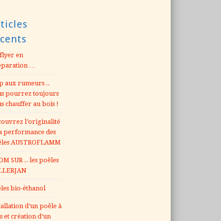
ticles
écents
flyer en
éparation …
p aux rumeurs ..
s pourrez toujours
s chauffer au bois !
ouvrez l’originalité
la performance des
êles AUSTROFLAMM
M SUR .. les poêles
LLERJAN
les bio-éthanol
tallation d’un poêle à
s et création d’un