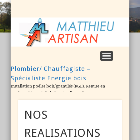
NOS REALISATIONS (PHOTOS)
QUI SOMMES NOUS ?
NOUS CONTACTER
A DÉCOUVRIR !
PARTENAIRES
M
A
Plombier/ Chauffagiste –
Spécialiste Energie bois
Installation poêles bois/granulés (RGE), Remise en
conformité conduit de fumées, Expertise
NOS
REALISATIONS