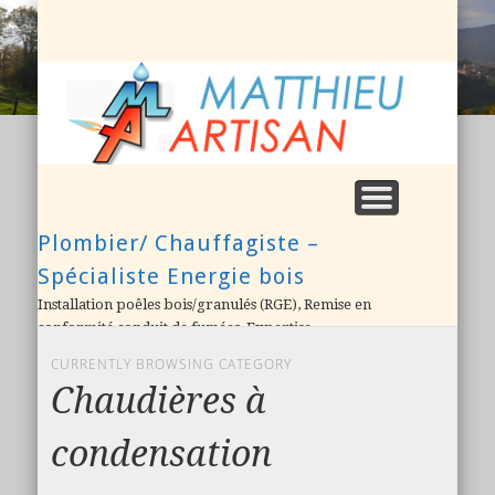
NOS REALISATIONS (PHOTOS)
QUI SOMMES NOUS ?
NOUS CONTACTER
A DÉCOUVRIR !
PARTENAIRES
M
A
Plombier/ Chauffagiste –
Spécialiste Energie bois
Installation poêles bois/granulés (RGE), Remise en
conformité conduit de fumées, Expertise
CURRENTLY BROWSING CATEGORY
Chaudières à
condensation