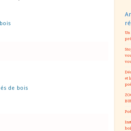
Ar
r
bois
Un 
pr
Sto
vou
vou
Déc
et 
po
lés de bois
ZOO
BU
Poê
Ins
boi