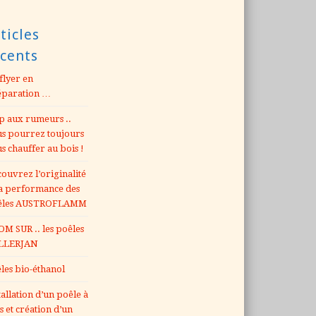
ticles
écents
flyer en
éparation …
p aux rumeurs ..
s pourrez toujours
s chauffer au bois !
ouvrez l’originalité
la performance des
êles AUSTROFLAMM
M SUR .. les poêles
LLERJAN
les bio-éthanol
tallation d’un poêle à
s et création d’un