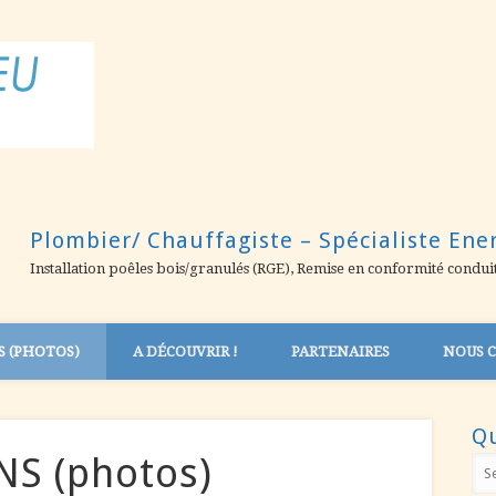
MATTHIEU ARTISAN
Plombier/ Chauffagiste – Spécialiste Ene
Installation poêles bois/granulés (RGE), Remise en conformité condui
S (PHOTOS)
A DÉCOUVRIR !
PARTENAIRES
NOUS 
Qu
S (photos)