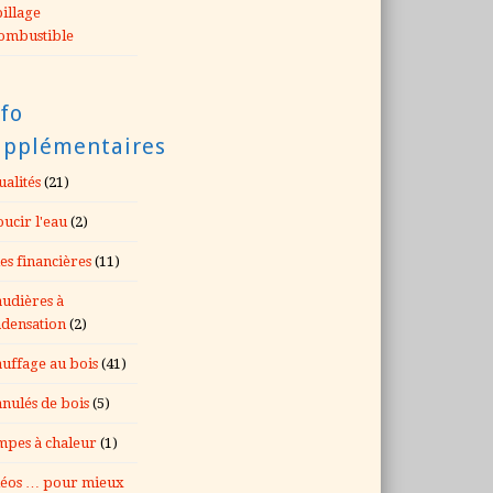
illage
ombustible
fo
upplémentaires
ualités
(21)
ucir l'eau
(2)
es financières
(11)
udières à
densation
(2)
uffage au bois
(41)
nulés de bois
(5)
pes à chaleur
(1)
éos … pour mieux