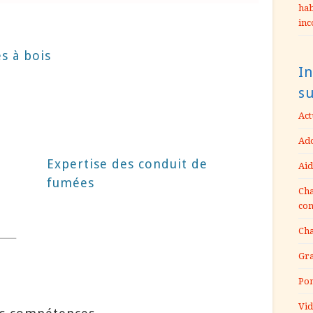
hab
inc
s à bois
In
s
Act
Ado
Expertise des conduit de
Aid
fumées
Cha
con
Cha
Gra
Pom
Vid